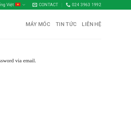
ếng Việt
CONTACT
024 3963 1992
MÁY MÓC
TIN TỨC
LIÊN HỆ
ssword via email.