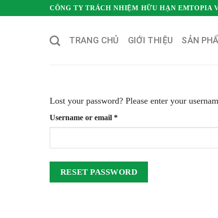
Skip
CÔNG TY TRÁCH NHIỆM HỮU HẠN EMTOPIA 
to
content
TRANG CHỦ
GIỚI THIỆU
SẢN PH
Lost your password? Please enter your username
Username or email
*
RESET PASSWORD