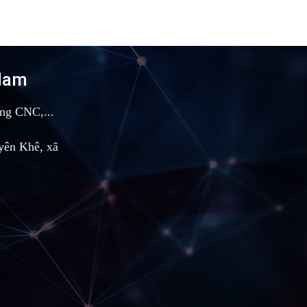
 Nam
ông CNC,...
yên Khê, xã